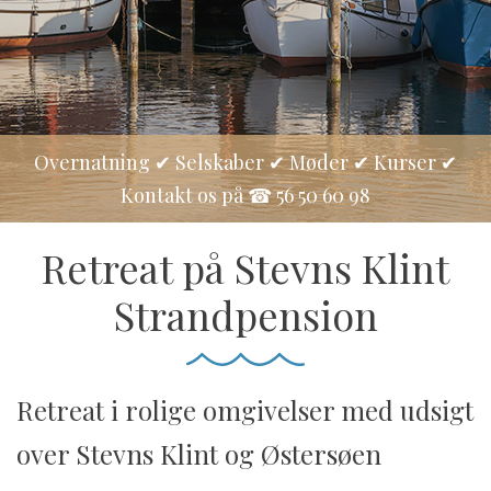
Overnatning ✔ Selskaber ✔ Møder ✔ Kurser ✔
Kontakt os på ☎ 56 50 60 98
Retreat på Stevns Klint
Strandpension
Retreat i rolige omgivelser med udsigt
over Stevns Klint og Østersøen