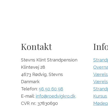
Kontakt
Inf
Stevns Klint Strandpension
Strand
Klintevej 28
Overna
4673 Rødvig, Stevns
Værels
Danmark
Værelse
Telefon:
56 50 60 98
Strand
E-mail:
info@roedvigkro.dk
Kursus
CVR nr.: 37830690
Mødep