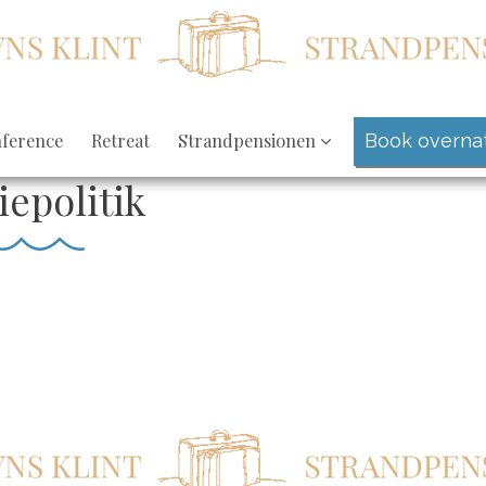
ference
Retreat
Strandpensionen
Book overna
epolitik