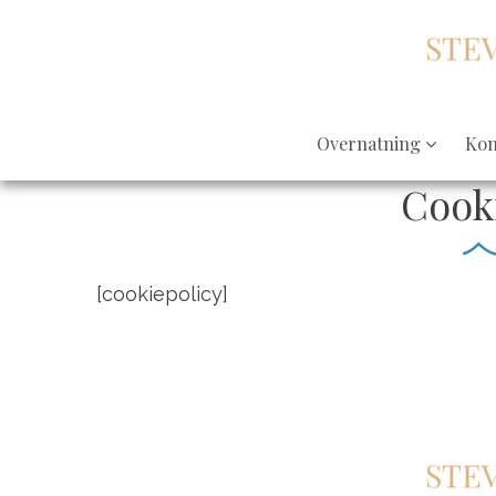
Overnatning
Kon
Cooki
[cookiepolicy]