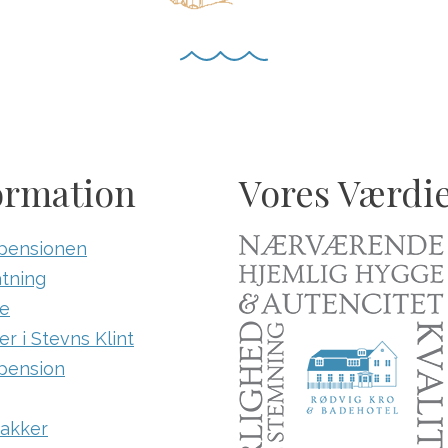
ormation
Vores Værdi
pensionen
tning
e
r i Stevns Klint
pension
akker