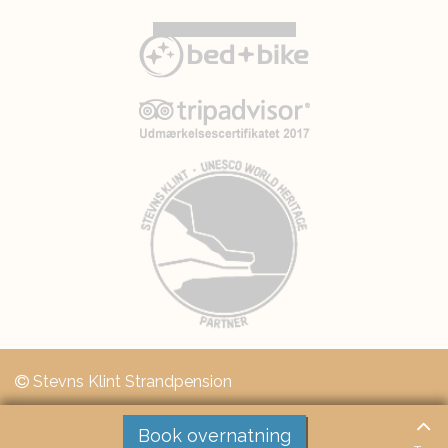
Stevns Klint Strandpension
Book overnatning