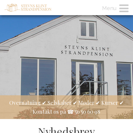
Menu
Overnatning ✔ Selskaber ✔ Møder ✔ Kurser ✔
Kontakt os på ☎ 56 50 60 98
Nyhedsbrev