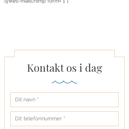
[yikes-mailchimp form=”1″]
Kontakt os i dag