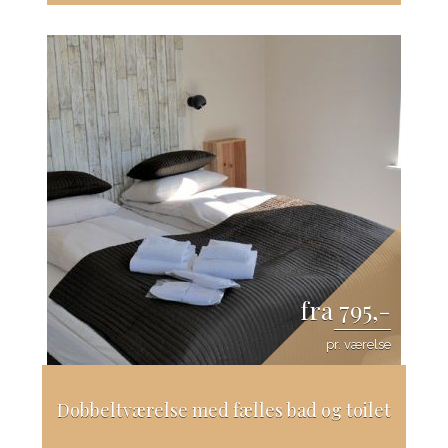
fra 795,-
pr. værelse
Dobbeltværelse med fælles bad og toilet